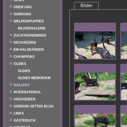
NEWS
Bilder
ÜBER UNS
GORDONS
WELPEN/PUPPIES
BILDERGALERIE
ZUCHTHÜNDINNEN
DECKRÜDEN
EM HALSBÄNDER
CHAMPIONS
OLDIES
OLDIES
OLDIES MEMORIAM
GALLERY
INTERNATIONAL
ABZUGEBEN
GORDON SETTER BLOG
LINKS
GÄSTEBUCH