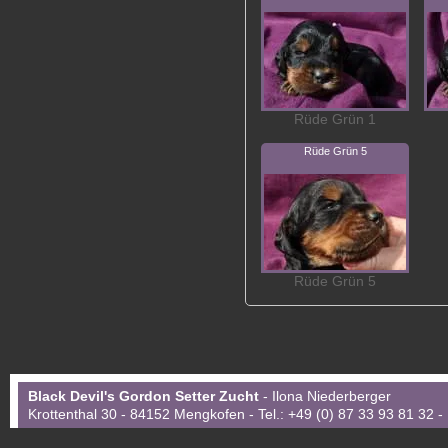
Rüde Grün 1
Rüde Grün 5
Rüde Grün 5
Black Devil's Gordon Setter Zucht
- Ilona Niederberger
Krottenthal 30 - 84152 Mengkofen - Tel.: +49 (0) 87 33 93 81 32 -