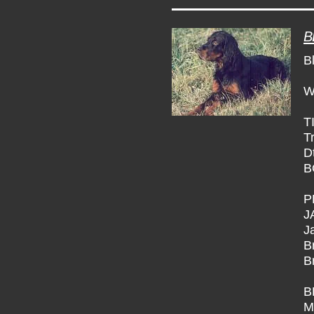
B
B
W
T
T
D
B
P
J
J
B
B
B
M