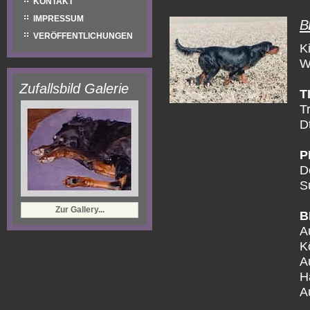
KONTAKT
IMPRESSUM
B
VERÖFFENTLICHUNGEN
K
W
Zufallsbild Galerie
T
T
D
P
D
S
Zur Gallery...
B
A
K
A
H
A