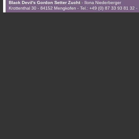
Black Devil's Gordon Setter Zucht
- Ilona Niederberger
Krottenthal 30 - 84152 Mengkofen - Tel.: +49 (0) 87 33 93 81 32 -