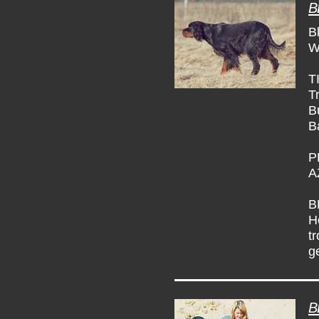
B
B
W
T
T
B
B
P
A
B
H
t
g
B