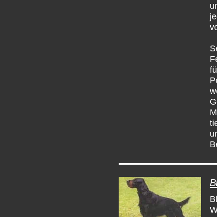
u
j
v
S
F
f
Po
w
G
M
t
u
B
B
B
W