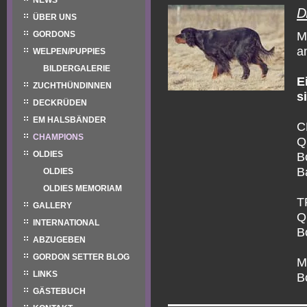
NEWS
D
ÜBER UNS
GORDONS
M
a
WELPEN/PUPPIES
BILDERGALERIE
E
ZUCHTHÜNDINNEN
s
DECKRÜDEN
EM HALSBÄNDER
C
CHAMPIONS
Q
OLDIES
B
Ba
OLDIES
OLDIES MEMORIAM
T
GALLERY
Q
INTERNATIONAL
B
ABZUGEBEN
GORDON SETTER BLOG
M
LINKS
B
GÄSTEBUCH