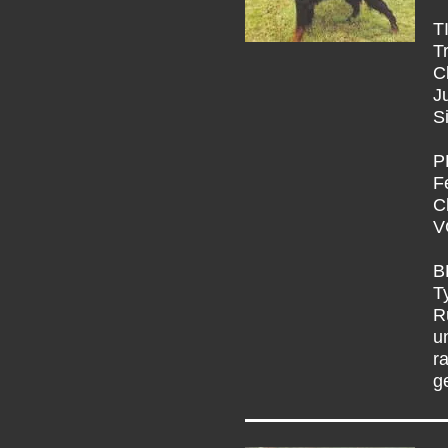
T
T
C
J
S
P
F
C
V
B
T
R
u
r
g