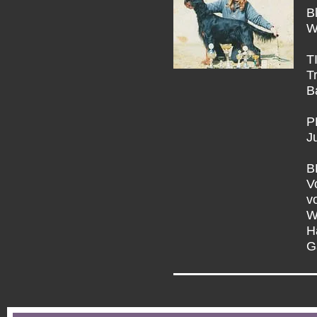
B
W
T
T
B
P
J
B
V
v
W
H
G