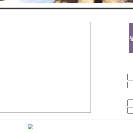
ure Nachricht:
Empfänger:
Name:
E-Mail:
Sender:
Name:
E-Mail:
Neues Captcha generieren!
Bitt